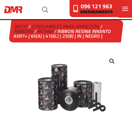
096 121 963
ASESORAMIENTO
INICIO
/
CONSUMIBLES PARA IMPRESIÓN
/
RIBBONS
/
RESINA
/ RIBBON RESINA INKANTO
AXR7+ | 65(A) | 410(L) | 25(B) | IN | NEGRO |