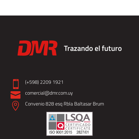
Trazando el futuro
(+598) 2209 1921

comercial@dmr.com.uy

Convenio 828 esq Rbla Baltasar Brum
