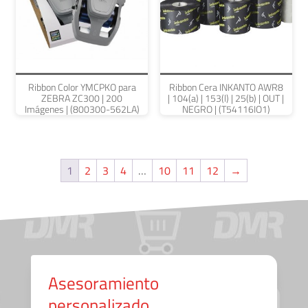
Ribbon Color YMCPKO para
Ribbon Cera INKANTO AWR8
ZEBRA ZC300 | 200
| 104(a) | 153(l) | 25(b) | OUT |
Imágenes | (800300-562LA)
NEGRO | (T54116IO1)
1
2
3
4
…
10
11
12
→
Asesoramiento
personalizado