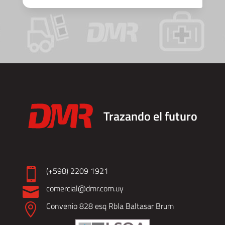
Trazando el futuro
(+598) 2209 1921

comercial@dmr.com.uy

Convenio 828 esq Rbla Baltasar Brum
