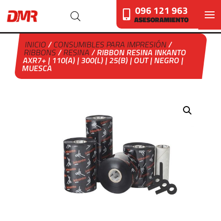
096 121 963
ASESORAMIENTO
INICIO
/
CONSUMIBLES PARA IMPRESIÓN
/
RIBBONS
/
RESINA
/ RIBBON RESINA INKANTO
AXR7+ | 110(A) | 300(L) | 25(B) | OUT | NEGRO |
MUESCA