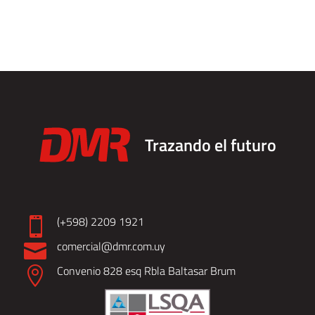
Trazando el futuro
(+598) 2209 1921

comercial@dmr.com.uy

Convenio 828 esq Rbla Baltasar Brum
