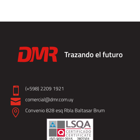
Trazando el futuro
(+598) 2209 1921

comercial@dmr.com.uy

Convenio 828 esq Rbla Baltasar Brum
