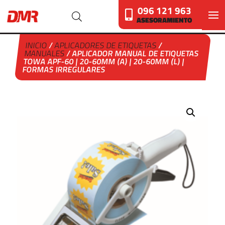
096 121 963
ASESORAMIENTO
INICIO
/
APLICADORES DE ETIQUETAS
/
MANUALES
/ APLICADOR MANUAL DE ETIQUETAS
TOWA APF-60 | 20-60MM (A) | 20-60MM (L) |
FORMAS IRREGULARES